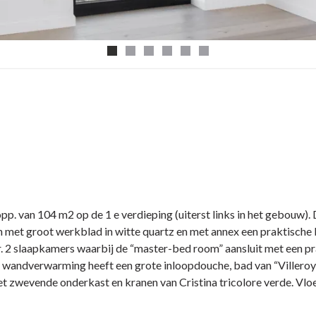
1
2
3
4
5
6
 van 104 m2 op de 1 e verdieping (uiterst links in het gebouw). D
 met groot werkblad in witte quartz en met annex een praktische b
r. 2 slaapkamers waarbij de “master-bed room” aansluit met een 
 wandverwarming heeft een grote inloopdouche, bad van “Villero
met zwevende onderkast en kranen van Cristina tricolore verde. V