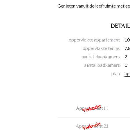
Genieten vanuit de leefruimte met e
DETAI
oppervlakte appartement
10
oppervlakte terras
7.
aantal slaapkamers
2
aantal badkamers
1
plan
ap
Appartement 1.1
Appartement 2.1