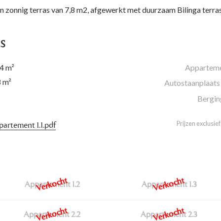
en zonnig terras van 7,8 m2, afgewerkt met duurzaam Bilinga terra
LS
4 m²
Appartem
8 m²
Autostaanplaats
Bergin
Prijzen exclusie
partement 1.1.pdf
Appartement 1.2
Appartement 1.3
Appartement 2.2
Appartement 2.3