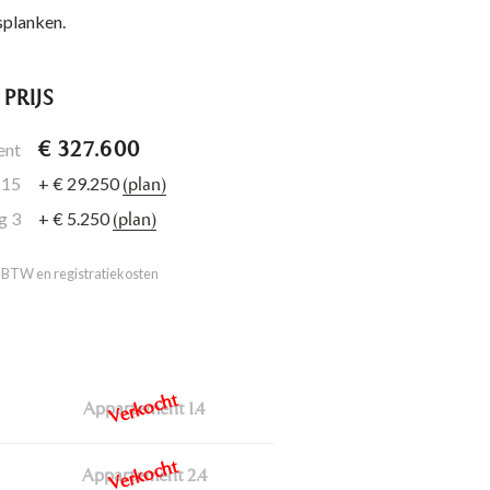
splanken.
PRIJS
ent
€ 327.600
 15
+ € 29.250
(plan)
g 3
+ € 5.250
(plan)
f BTW en registratiekosten
Appartement 1.4
Appartement 2.4