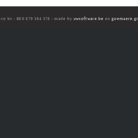
ro bv - BE0 879 384 578 - made by
uwsoftware.be
en
goemaere.gr