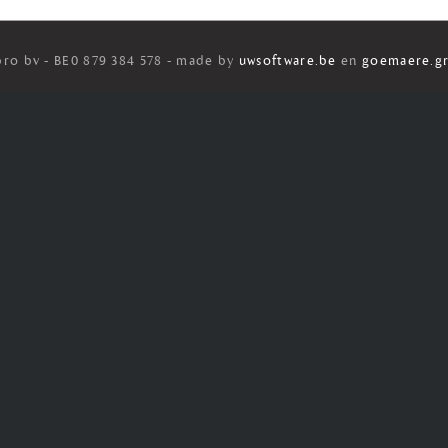
ro bv - BE0 879 384 578 - made by
uwsoftware.be
en
goemaere.gr